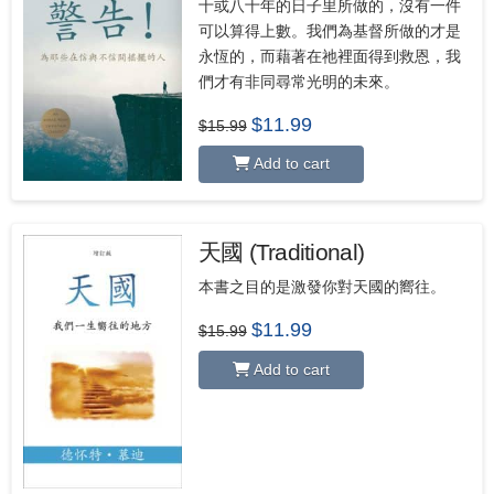
十或八十年的日子里所做的，沒有一件
可以算得上數。我們為基督所做的才是
永恆的，而藉著在祂裡面得到救恩，我
們才有非同尋常光明的未來。
Original
Current
$
11.99
$
15.99
price
price
was:
is:
Add to cart
$15.99.
$11.99.
天國 (Traditional)
本書之目的是激發你對天國的嚮往。
Original
Current
$
11.99
$
15.99
price
price
was:
is:
Add to cart
$15.99.
$11.99.