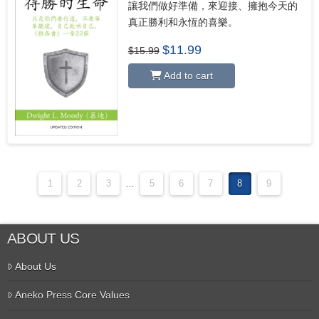
讓我們做好準備，來迎接、擁抱今天的
真正勝利和永恆的喜樂。
Original
Current
$
11.99
$
15.99
price
price
was:
is:
Add to cart
$15.99.
$11.99.
1
2
3
…
5
6
7
8
9
ABOUT US
About Us
Aneko Press Core Values