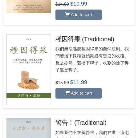
Original
Current
$
10.99
$
14.99
price
price
was:
is:
Add to cart
$14.99.
$10.99.
種因得果 (Traditional)
我們無法逃脫種因得果的自然法則。我
們若播下良種就預期必有豐盛的收穫。
反之亦然，若播下稗子，收割的除了稗
子還是稗子。
Original
Current
$
11.99
$
15.99
price
price
was:
is:
Add to cart
$15.99.
$11.99.
警告！(Traditional)
如果我們不在基督里，我們在世上這七