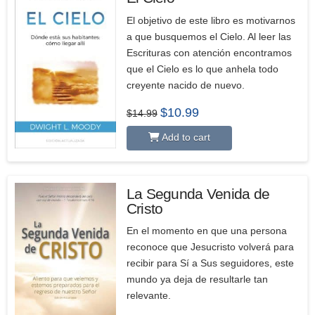
El objetivo de este libro es motivarnos
a que busquemos el Cielo. Al leer las
Escrituras con atención encontramos
que el Cielo es lo que anhela todo
creyente nacido de nuevo.
Original
Current
$
10.99
$
14.99
price
price
was:
is:
Add to cart
$14.99.
$10.99.
La Segunda Venida de
Cristo
En el momento en que una persona
reconoce que Jesucristo volverá para
recibir para Sí a Sus seguidores, este
mundo ya deja de resultarle tan
relevante.