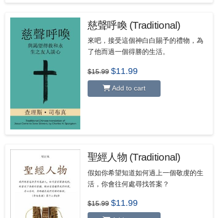
慈聲呼喚 (Traditional)
來吧，接受這個神白白賜予的禮物，為
了他而過一個得勝的生活。
Original
Current
$
11.99
$
15.99
price
price
was:
is:
Add to cart
$15.99.
$11.99.
聖經人物 (Traditional)
假如你希望知道如何過上一個敬虔的生
活，你會往何處尋找答案？
Original
Current
$
11.99
$
15.99
price
price
was:
is: