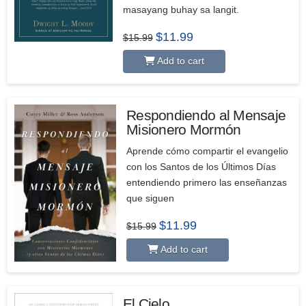
masayang buhay sa langit.
Original
Current
$
11.99
$
15.99
price
price
was:
is:
Add to cart
$15.99.
$11.99.
Respondiendo al Mensaje
Misionero Mormón
Aprende cómo compartir el evangelio
con los Santos de los Últimos Días
entendiendo primero las enseñanzas
que siguen
Original
Current
$
11.99
$
15.99
price
price
was:
is:
Add to cart
$15.99.
$11.99.
El Cielo