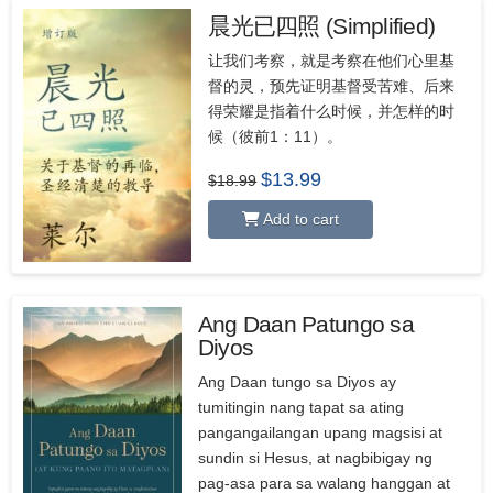
晨光已四照 (Simplified)
让我们考察，就是考察在他们心里基
督的灵，预先证明基督受苦难、后来
得荣耀是指着什么时候，并怎样的时
候（彼前1：11）。
Original
Current
$
13.99
$
18.99
price
price
was:
is:
Add to cart
$18.99.
$13.99.
Ang Daan Patungo sa
Diyos
Ang Daan tungo sa Diyos ay
tumitingin nang tapat sa ating
pangangailangan upang magsisi at
sundin si Hesus, at nagbibigay ng
pag-asa para sa walang hanggan at