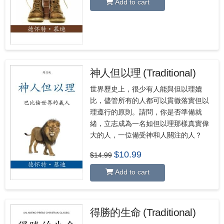
Add to cart
$15.99.
$11.99.
神人但以理 (Traditional)
世界歷史上，很少有人能與但以理媲
比，儘管所有的人都可以貫徹落實但以
理遵行的原則。請問，你是否準備就
緒，立志成為一名如但以理那樣真實偉
大的人，一位備受神和人關注的人？
Original
Current
$
10.99
$
14.99
price
price
was:
is:
Add to cart
$14.99.
$10.99.
得勝的生命 (Traditional)