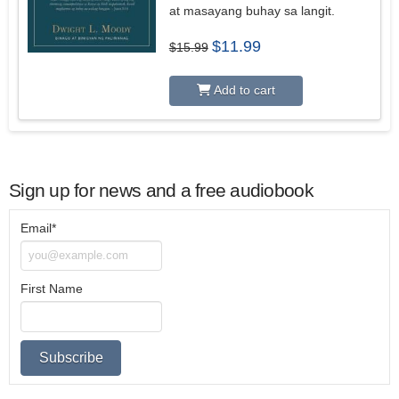
at masayang buhay sa langit.
Original
Current
$
11.99
$
15.99
price
price
was:
is:
$15.99.
$11.99.
Add to cart
Sign up for news and a free audiobook
Email*
First Name