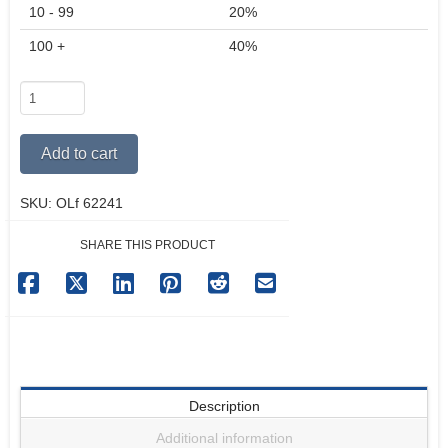
10 - 99
20%
100 +
40%
Ang
Mapagtatagumpayang
Buhay
Alternative:
Add to cart
quantity
SKU:
OLf 62241
SHARE THIS PRODUCT
Description
Additional information