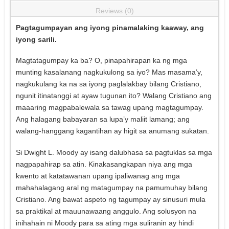
Reviews (0)
Pagtagumpayan ang iyong pinamalaking kaaway, ang
iyong sarili.
Magtatagumpay ka ba? O, pinapahirapan ka ng mga
munting kasalanang nagkukulong sa iyo? Mas masama’y,
nagkukulang ka na sa iyong paglalakbay bilang Cristiano,
ngunit itinatanggi at ayaw tugunan ito? Walang Cristiano ang
maaaring magpabalewala sa tawag upang magtagumpay.
Ang halagang babayaran sa lupa’y maliit lamang; ang
walang-hanggang kagantihan ay higit sa anumang sukatan.
Si Dwight L. Moody ay isang dalubhasa sa pagtuklas sa mga
nagpapahirap sa atin. Kinakasangkapan niya ang mga
kwento at katatawanan upang ipaliwanag ang mga
mahahalagang aral ng matagumpay na pamumuhay bilang
Cristiano. Ang bawat aspeto ng tagumpay ay sinusuri mula
sa praktikal at mauunawaang anggulo. Ang solusyon na
inihahain ni Moody para sa ating mga suliranin ay hindi