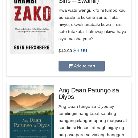
Sins – Swahili)
Kwa watu wengi, kifo ni fumbo kuu
au suala la kukana sana. Hata
hivyo, ukweli unabaki kuwa – sisi
sote tutakufa. Itakuwaje ikiwa haya
siyo maisha yote?
Original
Current
$
9.99
$
12.99
price
price
was:
is:
$12.99.
$9.99.
Add to cart
Ang Daan Patungo sa
Diyos
Ang Daan tungo sa Diyos ay
tumitingin nang tapat sa ating
pangangailangan upang magsisi at
sundin si Hesus, at nagbibigay ng
pag-asa para sa walang hanggan