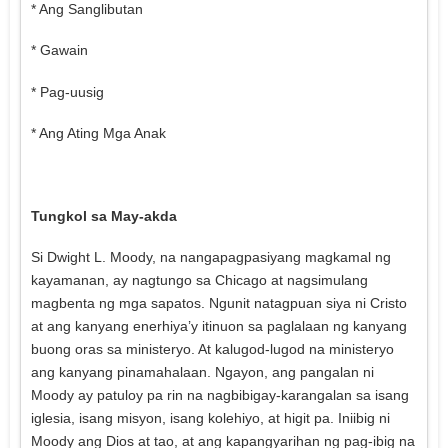
* Ang Sanglibutan
* Gawain
* Pag-uusig
* Ang Ating Mga Anak
Tungkol sa May-akda
Si Dwight L. Moody, na nangapagpasiyang magkamal ng
kayamanan, ay nagtungo sa Chicago at nagsimulang
magbenta ng mga sapatos. Ngunit natagpuan siya ni Cristo
at ang kanyang enerhiya’y itinuon sa paglalaan ng kanyang
buong oras sa ministeryo. At kalugod-lugod na ministeryo
ang kanyang pinamahalaan. Ngayon, ang pangalan ni
Moody ay patuloy pa rin na nagbibigay-karangalan sa isang
iglesia, isang misyon, isang kolehiyo, at higit pa. Iniibig ni
Moody ang Dios at tao, at ang kapangyarihan ng pag-ibig na