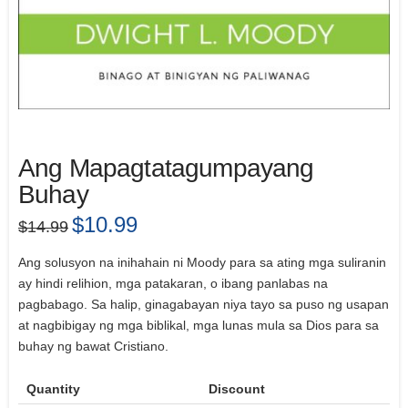
Ang Mapagtatagumpayang
Buhay
Original
$
10.99
Current
$
14.99
price
price
was:
is:
$14.99.
$10.99.
Ang solusyon na inihahain ni Moody para sa ating mga suliranin
ay hindi relihion, mga patakaran, o ibang panlabas na
pagbabago. Sa halip, ginagabayan niya tayo sa puso ng usapan
at nagbibigay ng mga biblikal, mga lunas mula sa Dios para sa
buhay ng bawat Cristiano.
Quantity
Discount