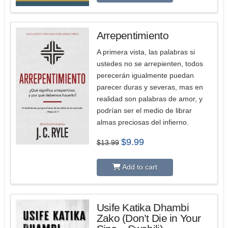
Arrepentimiento
A primera vista, las palabras si
ustedes no se arrepienten, todos
perecerán igualmente puedan
parecer duras y severas, mas en
realidad son palabras de amor, y
podrían ser el medio de librar
almas preciosas del infierno.
Original
Current
$
9.99
$
13.99
price
price
was:
is:
$13.99.
$9.99.
Add to cart
Usife Katika Dhambi
Zako (Don’t Die in Your