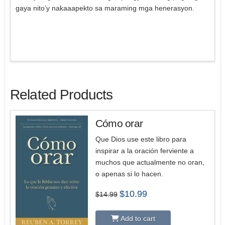
gaya nito’y nakaaapekto sa maraming mga henerasyon.
Related Products
Cómo orar
Que Dios use este libro para
inspirar a la oración ferviente a
muchos que actualmente no oran,
o apenas si lo hacen.
Original
Current
$
10.99
$
14.99
price
price
was:
is:
$14.99.
$10.99.
Add to cart