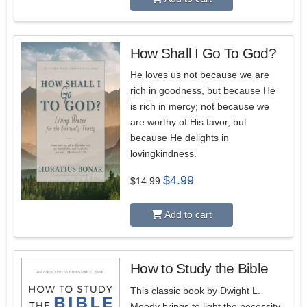
How Shall I Go To God?
5.00
He loves us not because we are
rich in goodness, but because He
is rich in mercy; not because we
are worthy of His favor, but
because He delights in
lovingkindness.
Original
Current
$
4.99
$
14.99
price
price
was:
is:
$14.99.
$4.99.
Add to cart
How to Study the Bible
4.50
This classic book by Dwight L.
Moody brings to light the necessity