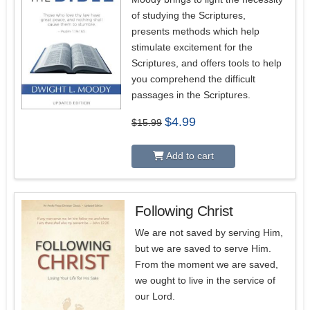
of studying the Scriptures,
presents methods which help
stimulate excitement for the
Scriptures, and offers tools to help
you comprehend the difficult
passages in the Scriptures.
Original
Current
$
4.99
$
15.99
price
price
was:
is:
$15.99.
$4.99.
Add to cart
Following Christ
4.50
We are not saved by serving Him,
but we are saved to serve Him.
From the moment we are saved,
we ought to live in the service of
our Lord.