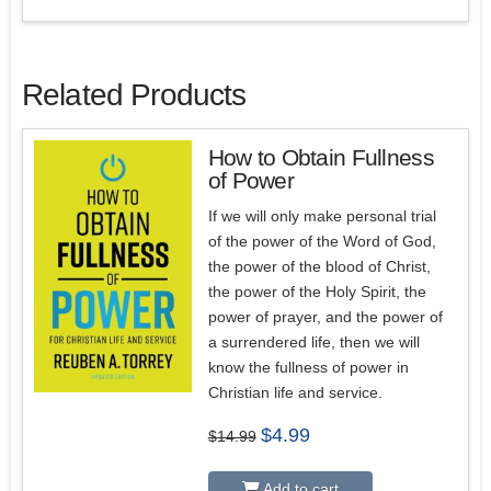
Related Products
How to Obtain Fullness
of Power
If we will only make personal trial
of the power of the Word of God,
the power of the blood of Christ,
the power of the Holy Spirit, the
power of prayer, and the power of
a surrendered life, then we will
know the fullness of power in
Christian life and service.
Original
Current
$
4.99
$
14.99
price
price
was:
is:
$14.99.
$4.99.
Add to cart