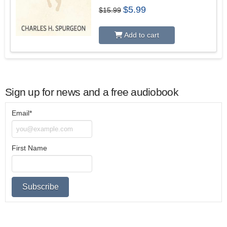
Original
Current
$
5.99
$
15.99
price
price
was:
is:
$15.99.
$5.99.
Add to cart
Sign up for news and a free audiobook
Email*
First Name