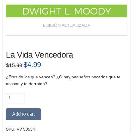
La Vida Vencedora
Original
$
4.99
Current
$
15.99
price
price
was:
is:
$15.99.
$4.99.
¿Eres de los que vencen? ¿O hay pequeños pecados que te
acosan y te derrotan?
La
Vida
Vencedora
Alternative:
Add to cart
quantity
SKU:
VV 58554